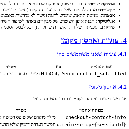
אספקת שירות:
עיבוד רכישות, אספקת שירותי אחסון, ניהול החש
תקשורת:
מענה לפניות, שליחת הודעות עסקיות (אישורי רכישה, ה
אבטחה:
מניעת הונאה, שימוש לרעה וגישה לא מורשית באמצעות
אנליטיקה:
הבנת אופן השימוש של מבקרים באתר לשיפור השירו
שיווק:
בהסכמתך, שליחת תקשורת שיווקית (תוכל לבטל הסכמה 
4. עוגיות ואחסון מקומי
4.1. עוגיות שאנו משתמשים בהן
שם העוגייה
סוג
מטרה
contact_submitted
HttpOnly, Secure
מניעת ספאם בטופס י
4.2. אחסון מקומי
אנו משתמשים באחסון מקומי בדפדפן למטרות הבאות:
מפתח אחסון
מטרה
checkout-contact-info
מילוי מוקדם של טופס רכישה לנ
domain-setup-{sessionId}
המשך הגדרת דומיין שלא הושל