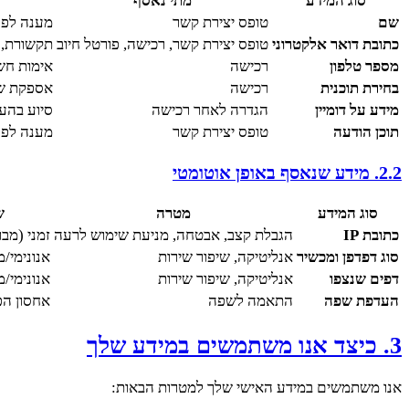
סוג המידע
מתי נאסף
שם
טופס יצירת קשר
מענה לפנ
כתובת דואר אלקטרוני
טופס יצירת קשר, רכישה, פורטל חיוב
תקשורת, נ
מספר טלפון
רכישה
אימות חש
בחירת תוכנית
רכישה
אספקת שי
מידע על דומיין
הגדרה לאחר רכישה
סיוע בהע
תוכן הודעה
טופס יצירת קשר
מענה לפנ
2.2. מידע שנאסף באופן אוטומטי
סוג המידע
מטרה
ש
כתובת IP
הגבלת קצב, אבטחה, מניעת שימוש לרעה
זמני (מב
סוג דפדפן ומכשיר
אנליטיקה, שיפור שירות
אנונימי/
דפים שנצפו
אנליטיקה, שיפור שירות
אנונימי/
העדפת שפה
התאמה לשפה
אחסון ה
3. כיצד אנו משתמשים במידע שלך
אנו משתמשים במידע האישי שלך למטרות הבאות: