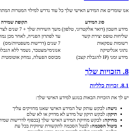
אנו שומרים את המידע האישי שלך כל עוד נדרש למילוי המטרות המתואר
סוג המידע
תקופת שמירה
מידע חשבון (דואר אלקטרוני, טלפון)
משך השירות שלך + 7 שנים לצרכים משפטיים/מס
שליחות טופס יצירת קשר
עד לפתרון הפנייה, לאחר מכן נמח
רשומות עסקאות
7 שנים (דרישות משפטיות/מס)
נתוני אנליטיקה
אנונימי/מצטבר, נשמר ללא הגבלת
מידע זמני (IP להגבלת קצב)
מבוסס הפעלה, נמחק אוטומטית
8. הזכויות שלך
8.1. זכויות כלליות
יש לך את הזכויות הבאות בנוגע למידע האישי שלך:
גישה:
לבקש עותק של המידע האישי שאנו מחזיקים עליך
תיקון:
לבקש תיקון של מידע לא מדויק או לא שלם
מחיקה:
לבקש מחיקת המידע האישי שלך (בכפוף לדרישות שמירה
ביטול הסכמה:
לבטל הסכמה לתקשורת שיווקית בכל עת