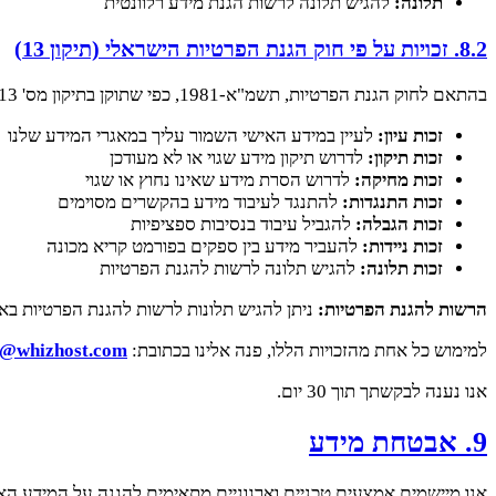
תלונה:
להגיש תלונה לרשות הגנת מידע רלוונטית
8.2. זכויות על פי חוק הגנת הפרטיות הישראלי (תיקון 13)
בהתאם לחוק הגנת הפרטיות, תשמ"א-1981, כפי שתוקן בתיקון מס' 13 שנכנס לתוקף באוגוסט 2025, יש לך את הזכויות הנוספות הבאות:
זכות עיון:
לעיין במידע האישי השמור עליך במאגרי המידע שלנו
זכות תיקון:
לדרוש תיקון מידע שגוי או לא מעודכן
זכות מחיקה:
לדרוש הסרת מידע שאינו נחוץ או שגוי
זכות התנגדות:
להתנגד לעיבוד מידע בהקשרים מסוימים
זכות הגבלה:
להגביל עיבוד בנסיבות ספציפיות
זכות ניידות:
להעביר מידע בין ספקים בפורמט קריא מכונה
זכות תלונה:
להגיש תלונה לרשות להגנת הפרטיות
הרשות להגנת הפרטיות:
ניתן להגיש תלונות לרשות להגנת הפרטיות ב
למימוש כל אחת מהזכויות הללו, פנה אלינו בכתובת:
t@whizhost.com
אנו נענה לבקשתך תוך 30 יום.
9. אבטחת מידע
אנו מיישמים אמצעים טכניים וארגוניים מתאימים להגנה על המידע האי