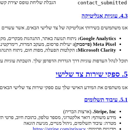
contact_submitted
הגבלת שליחת טופס יצירת קשר
4.3. עוגיות אנליטיקה
אנו משתמשים בשירותי אנליטיקה של צד שלישי הבאים, אשר עשויים ל
Google Analytics:
ניתוח תנועה באתר, התנהגות מבקרים, מקו
Meta Pixel (פייסבוק):
יעילות פרסום, מעקב המרות, רימרקטינג
Microsoft Clarity:
הקלטות הפעלה, מפות חום, ניתוח התנה
תוכל לנהל העדפות עוגיות דרך הגדרות הדפדפן שלך. השבתת עוגיות עש
5. ספקי שירות צד שלישי
אנו משתפים את המידע האישי שלך עם ספקי שירות צד שלישי הבאים 
5.1. עיבוד תשלומים
Stripe, Inc.
(ארצות הברית)
מידע משותף: דואר אלקטרוני, מספר טלפון, כתובת חיוב, פרטי ת
מטרה: עיבוד תשלומים, ניהול מנויים, מניעת הונאה
מדיניות פרטיות:
https://stripe.com/privacy