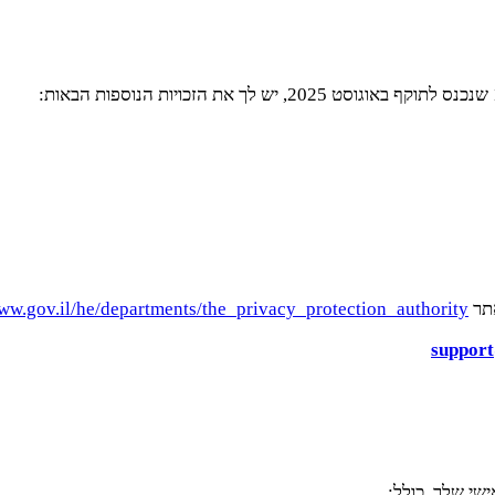
אתר
www.gov.il/he/departments/the_privacy_protection_authority
suppor
שי שלך, כולל: